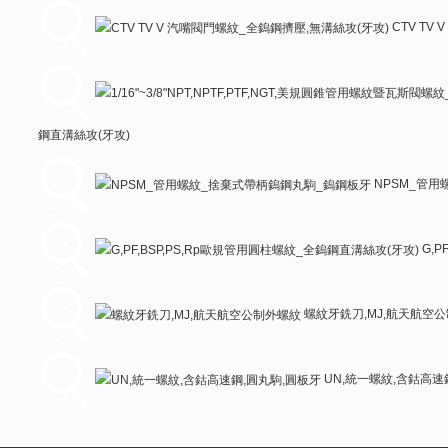
CTV TV
鋼直溝絲攻(牙攻)
NPSM_管用
G,P
螺紋牙銑刀,MJ,航天航空
UN,統一螺紋,含鈷高速