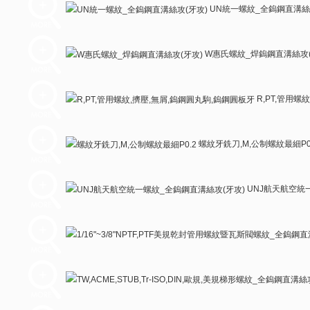
UN統一螺紋_全鎢鋼直溝絲
W惠氏螺紋_焊鎢鋼直溝絲攻(
R,PT,管用螺
螺紋牙銑刀,M,公制螺紋最細P0
UNJ航天航空統