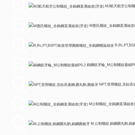
MJ航天航空公制螺
W惠氏螺紋_全鎢鋼直溝絲攻(
R,Rc,PT
鎢鋼銑牙輪_M公制螺紋最細P0
NPT,管用螺紋,含鈷高
M公制螺紋_全鎢鋼直溝絲攻(
M,公制螺紋,鎢鋼圓丸駒,鎢