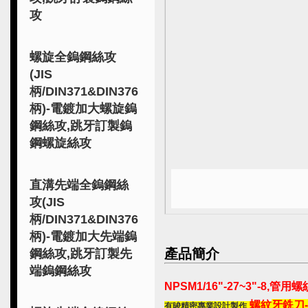
攻
螺旋全鎢鋼絲攻
(JIS
柄/DIN371&DIN376
柄)-電鍍加大螺旋鎢
鋼絲攻,跳牙訂製鎢
鋼螺旋絲攻
直溝先端全鎢鋼絲
攻(JIS
柄/DIN371&DIN376
柄)-電鍍加大先端鎢
產品簡介
鋼絲攻,跳牙訂製先
端鎢鋼絲攻
NPSM1/16"-27~3"-8,
螺紋
牙銑刀
有晙精密專業設計製作