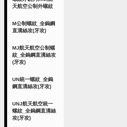
天航空公制外螺紋
M公制螺紋_全鎢鋼
直溝絲攻(牙攻)
MJ航天航空公制螺
紋_全鎢鋼直溝絲攻
(牙攻)
UN統一螺紋_全鎢
鋼直溝絲攻(牙攻)
UNJ航天航空統一
螺紋_全鎢鋼直溝絲
攻(牙攻)