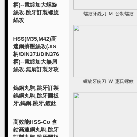
柄)--電鍍加大螺旋
絲攻,跳牙訂製螺旋
螺紋牙銑刀_M_公制螺紋
絲攻
HSS(M35,M42)高
速鋼擠壓絲攻(JIS
柄/DIN371/DIN376
柄)--電鍍加大無屑
絲攻,無屑訂製牙攻
螺紋牙銑刀_W_惠氏螺紋
鎢鋼丸駒,跳牙訂製
鎢鋼丸駒,跳牙圓板
牙,鎢鋼,跳牙,鍍鈦
高效能HSS-Co 含
鈷高速鋼丸駒,跳牙