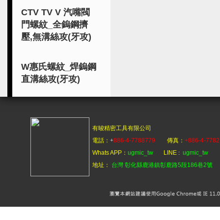
CTV TV V 汽嘴閥
門螺紋_全鎢鋼擠
壓,無溝絲攻(牙攻)
W惠氏螺紋_焊鎢鋼
直溝絲攻(牙攻)
有晙精密工具有限公司
電話：
+
886-4-7788779
傳真：
+
886-4-778
Whats APP：
ugmic_tw
LINE
:
ugmic_t
地址：
台灣 彰化縣鹿港鎮彰鹿路5段186巷2號