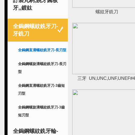
訂製丸駒,跳牙圓板
牙,,鍍鈦
螺紋牙銑刀
_NPT_NPTF_PTF_NGT管用
全鎢鋼螺紋銑牙刀-
牙銑刀
全鎢鋼直溝螺紋銑牙刀-長刃型
全鎢鋼螺旋溝螺紋銑牙刀-長刃
型
三牙_UN,UNC,UNF,UNEF#4
40~5/8"-11_統一螺紋-3倍徑深
全鎢鋼直溝螺紋銑牙刀-3齒短
用-3牙螺紋牙銑刀
刃型
全鎢鋼螺旋溝螺紋銑牙刀-3齒
短刃型
全鎢鋼螺紋銑牙輪-