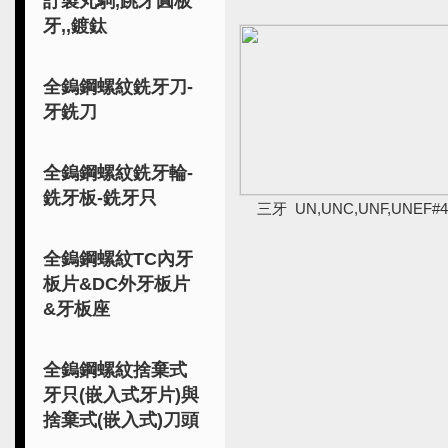
訂製丸駒,跳牙圓板
駒,鎢鋼圓板牙
牙,,鍍鈦
全鎢鋼螺紋銑牙刀-
牙銑刀
全鎢鋼螺紋銑牙輪-
銑牙板-銑牙只
三牙_UN,UNC,UNF,UNEF#4
40~5/8"-11_統一螺紋-3倍徑深
全鎢鋼螺紋TC內牙
用-3牙螺紋牙銑刀
板片&DC外牙板片
&牙板座
全鎢鋼螺紋捨棄式
牙只(嵌入式牙片)與
捨棄式(嵌入式)刀頭