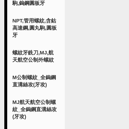
駒,鎢鋼圓板牙
NPT,管用螺紋,含鈷
高速鋼,圓丸駒,圓板
牙
螺紋牙銑刀,MJ,航
天航空公制外螺紋
M公制螺紋_全鎢鋼
直溝絲攻(牙攻)
MJ航天航空公制螺
紋_全鎢鋼直溝絲攻
(牙攻)