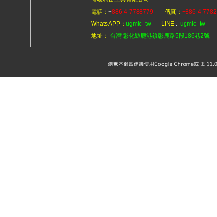
電話：
+
886-4-7788779
傳真：
+
886-4-778
Whats APP：
ugmic_tw
LINE
:
ugmic_t
地址：
台灣 彰化縣鹿港鎮彰鹿路5段186巷2號