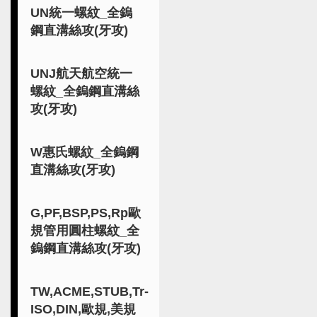
UN統一螺紋_全鎢
鋼直溝絲攻(牙攻)
UNJ航天航空統一
螺紋_全鎢鋼直溝絲
攻(牙攻)
W惠氏螺紋_全鎢鋼
直溝絲攻(牙攻)
G,PF,BSP,PS,Rp歐
規管用圓柱螺紋_全
鎢鋼直溝絲攻(牙攻)
TW,ACME,STUB,Tr-
ISO,DIN,歐規,美規