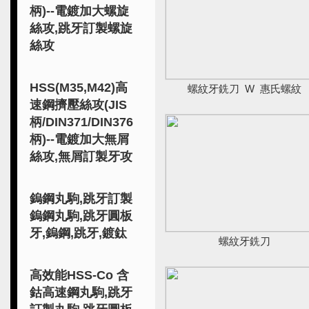
柄)--電鍍加大螺旋
絲攻,跳牙訂製螺旋
絲攻
HSS(M35,M42)高
螺紋牙銑刀_W_惠氏螺紋
速鋼擠壓絲攻(JIS
柄/DIN371/DIN376
柄)--電鍍加大無屑
絲攻,無屑訂製牙攻
鎢鋼丸駒,跳牙訂製
鎢鋼丸駒,跳牙圓板
牙,鎢鋼,跳牙,鍍鈦
螺紋牙銑刀
_NPT_NPTF_PTF_NGT管用
高效能HSS-Co 含
鈷高速鋼丸駒,跳牙