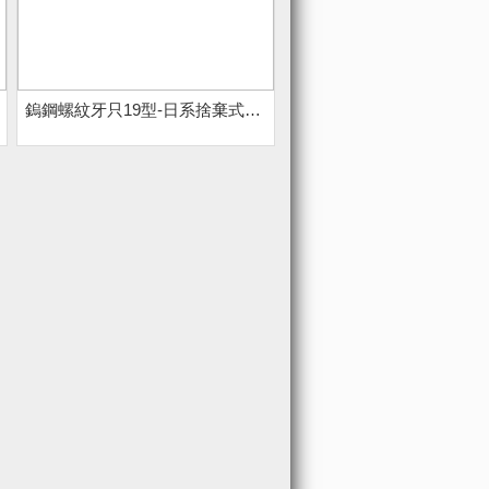
鎢鋼螺紋牙只19型-日系捨棄式刀頭專用