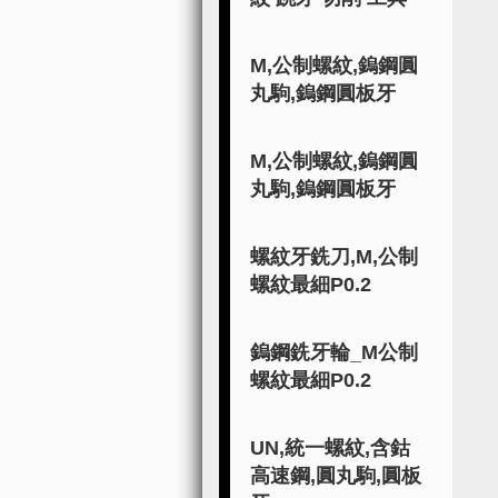
M,公制螺紋,鎢鋼圓
丸駒,鎢鋼圓板牙
M,公制螺紋,鎢鋼圓
丸駒,鎢鋼圓板牙
螺紋牙銑刀,M,公制
螺紋最細P0.2
鎢鋼銑牙輪_M公制
螺紋最細P0.2
UN,統一螺紋,含鈷
高速鋼,圓丸駒,圓板