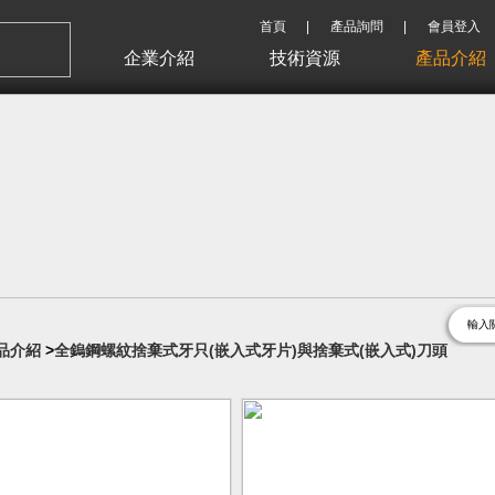
首頁
|
產品詢問
|
會員登入
企業介紹
技術資源
產品介紹
品介紹
>
全鎢鋼螺紋捨棄式牙只(嵌入式牙片)與捨棄式(嵌入式)刀頭