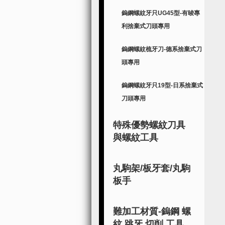
鎢鋼螺紋牙只UG45型-有晙專
利捨棄式刀頭專用
鎢鋼螺紋梳牙刀-德系捨棄式刀
頭專用
鎢鋼螺紋牙只19型-日系捨棄式
刀頭專用
特殊優勢螺紋刀具
與螺紋工具
丸駒架/板牙套/丸駒
板手
難加工材質-鎢鋼 螺
紋 跳牙 切削 工具