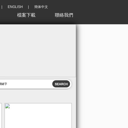
|
ENGLISH
|
簡体中文
檔案下載
聯絡我們