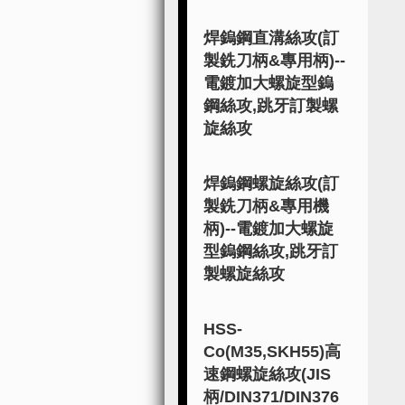
焊鎢鋼直溝絲攻(訂
製銑刀柄&專用柄)--
電鍍加大螺旋型鎢
鋼絲攻,跳牙訂製螺
旋絲攻
焊鎢鋼螺旋絲攻(訂
製銑刀柄&專用機
柄)--電鍍加大螺旋
型鎢鋼絲攻,跳牙訂
製螺旋絲攻
HSS-
Co(M35,SKH55)高
速鋼螺旋絲攻(JIS
柄/DIN371/DIN376