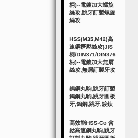
柄)--電鍍加大螺旋
絲攻,跳牙訂製螺旋
絲攻
HSS(M35,M42)高
速鋼擠壓絲攻(JIS
柄/DIN371/DIN376
柄)--電鍍加大無屑
絲攻,無屑訂製牙攻
鎢鋼丸駒,跳牙訂製
鎢鋼丸駒,跳牙圓板
牙,鎢鋼,跳牙,鍍鈦
高效能HSS-Co 含
鈷高速鋼丸駒,跳牙