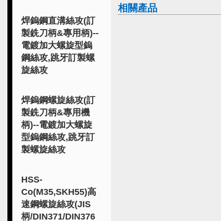
相關產品
焊鎢鋼直溝絲攻(訂
製銑刀柄&專用柄)--
電鍍加大螺旋型鎢
鋼絲攻,跳牙訂製螺
旋絲攻
焊鎢鋼螺旋絲攻(訂
製銑刀柄&專用機
柄)--電鍍加大螺旋
型鎢鋼絲攻,跳牙訂
製螺旋絲攻
HSS-
Co(M35,SKH55)高
速鋼螺旋絲攻(JIS
柄/DIN371/DIN376