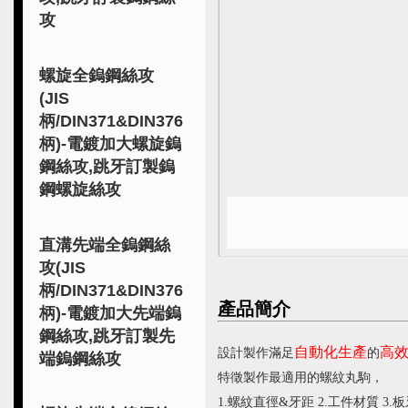
攻
螺旋全鎢鋼絲攻
(JIS
柄/DIN371&DIN376
柄)-電鍍加大螺旋鎢
鋼絲攻,跳牙訂製鎢
鋼螺旋絲攻
直溝先端全鎢鋼絲
攻(JIS
柄/DIN371&DIN376
產品簡介
柄)-電鍍加大先端鎢
鋼絲攻,跳牙訂製先
自動化生產
高效
設計製作滿足
的
端鎢鋼絲攻
特徵製作最適用的螺紋丸駒，
1.螺紋直徑&牙距 2.工件材質 3.