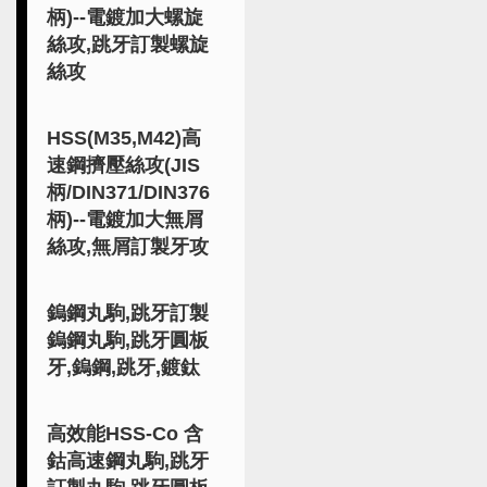
柄)--電鍍加大螺旋
絲攻,跳牙訂製螺旋
絲攻
HSS(M35,M42)高
速鋼擠壓絲攻(JIS
柄/DIN371/DIN376
柄)--電鍍加大無屑
絲攻,無屑訂製牙攻
鎢鋼丸駒,跳牙訂製
鎢鋼丸駒,跳牙圓板
牙,鎢鋼,跳牙,鍍鈦
高效能HSS-Co 含
鈷高速鋼丸駒,跳牙