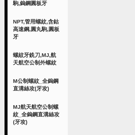
駒,鎢鋼圓板牙
NPT,管用螺紋,含鈷
高速鋼,圓丸駒,圓板
牙
螺紋牙銑刀,MJ,航
天航空公制外螺紋
M公制螺紋_全鎢鋼
直溝絲攻(牙攻)
MJ航天航空公制螺
紋_全鎢鋼直溝絲攻
(牙攻)