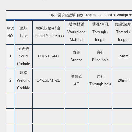
客戶需求確認單-範例 Requirement List of Workpiece
被削材質
通孔/盲孔
螺紋深度
總類
螺紋規格-精度
序號
Workpiece
Through /
Thread /
Type
Thread Size-class
NO.
Material
length
length
全鎢鋼
青銅
盲孔
Solid
M10x1.5-6H
15mm
1
Bronze
Blind hole
Carbide
焊接
壓鑄鋁
通孔
Welding
3/4-16UNF-2B
20mm
2
AC
Through hole
Carbide