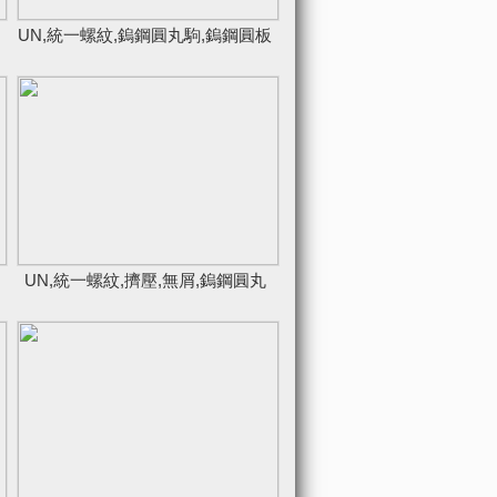
UN,統一螺紋,鎢鋼圓丸駒,鎢鋼圓板
牙
UN,統一螺紋,擠壓,無屑,鎢鋼圓丸
駒,鎢鋼圓板牙