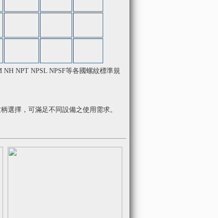
M NH NPT NPSL NPSF等各國螺紋標準規
攻柄選擇，可滿足不同設備之使用需求。