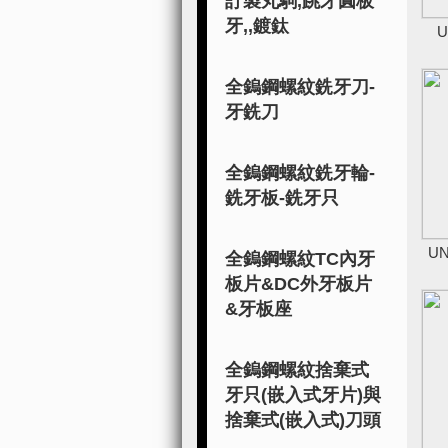
訂製丸駒,跳牙圓板
牙,,鍍鈦
U
3
全鎢鋼螺紋銑牙刀-
牙銑刀
全鎢鋼螺紋銑牙輪-
銑牙板-銑牙只
U
全鎢鋼螺紋TC內牙
板片&DC外牙板片
&牙板座
全鎢鋼螺紋捨棄式
牙只(嵌入式牙片)與
捨棄式(嵌入式)刀頭