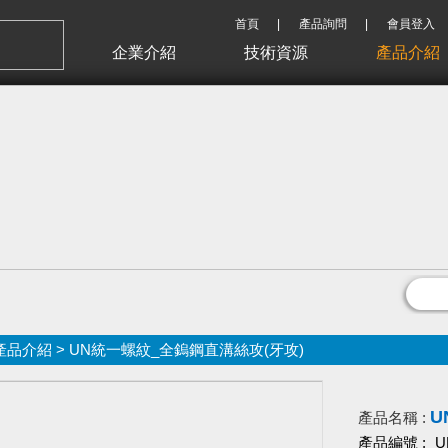
首頁
|
產品詢問
|
會員登入
企業介紹
技術資源
產品介紹
產品介紹
>
UN統一螺紋_全鎢鋼直溝絲攻(牙攻)
U
產品名稱 :
產品編號 :