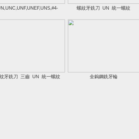
N,UNC,UNF,UNEF,UNS,#4-
螺紋牙銑刀_UN_統一螺紋
0~1.5"-8螺紋牙銑刀,UN,統一螺
紋-全排牙高效能
紋牙銑刀_三齒_UN_統一螺紋
全鎢鋼銑牙輪
_UN,UNC,UNF,UNEF統一螺紋最
細TPI100~TPI8