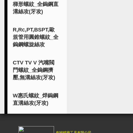
梯形螺紋_全鎢鋼直
溝絲攻(牙攻)
R,Rc,PT,BSPT,歐
規管用圓錐螺紋_全
鎢鋼螺旋絲攻
CTV TV V 汽嘴閥
門螺紋_全鎢鋼擠
壓,無溝絲攻(牙攻)
W惠氏螺紋_焊鎢鋼
直溝絲攻(牙攻)
有晙精密工具有限公司