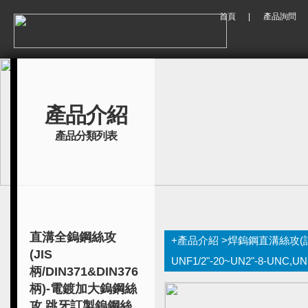
首頁
|
產品詢問
產品介紹
產品分類列表
直溝全鎢鋼絲攻
+
產品介紹
>
焊鎢鋼直溝絲攻(
(JIS
UNF1/2"-20~UN2"-8-UN
柄/DIN371&DIN376
柄)-電鍍加大鎢鋼絲
攻,跳牙訂製鎢鋼絲