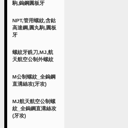
駒,鎢鋼圓板牙
NPT,管用螺紋,含鈷
高速鋼,圓丸駒,圓板
牙
螺紋牙銑刀,MJ,航
天航空公制外螺紋
M公制螺紋_全鎢鋼
直溝絲攻(牙攻)
MJ航天航空公制螺
紋_全鎢鋼直溝絲攻
(牙攻)