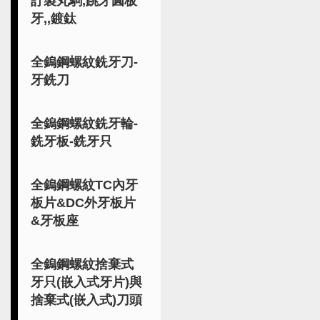
訂製丸駒,跳牙圓板
牙,,鍍鈦
全鎢鋼螺紋銑牙刀-
牙銑刀
全鎢鋼螺紋銑牙輪-
銑牙板-銑牙只
全鎢鋼螺紋TC內牙
板片&DC外牙板片
&牙板座
全鎢鋼螺紋捨棄式
牙只(嵌入式牙片)與
捨棄式(嵌入式)刀頭