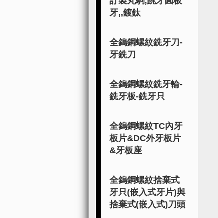
訂製丸駒,跳牙圓板
牙,,鍍鈦
全鎢鋼螺紋銑牙刀-
牙銑刀
全鎢鋼螺紋銑牙輪-
銑牙板-銑牙只
全鎢鋼螺紋TC內牙
板片&DC外牙板片
&牙板座
全鎢鋼螺紋捨棄式
牙只(嵌入式牙片)與
捨棄式(嵌入式)刀頭