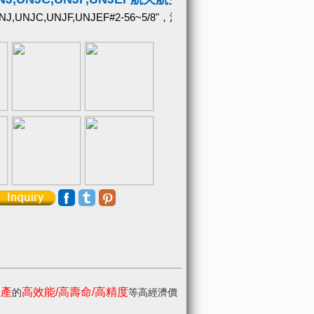
NJ,UNJC,UNJF,UNJEF#2-56~5/8"，深孔&盲孔專用
生產
高效能/高壽命/高精度
的
等高經濟價
，