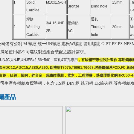
1
Solid
M10x1.5-6H
15mm
Th
Bronze
Blind hole
Carbide
G
焊接
通孔
工
3/4-16UNF-
壓鑄鋁
2
Welding
Through
20mm
Ma
2B
AC
Carbide
hole
wo
公司備有
公制
M 螺紋
統一UN螺紋 惠氏W螺紋 管用螺紋 G PT PF PS NPS
，滿足使用者不同螺紋製造組合裝配之設計需求。
,UNJC,UNJF,UNJEF#2-56~5/8"，深孔&盲孔專用
，有晙精密專也設計製作 專用鎢鋼
ADC12,ADC15,A380,A290, 鋁擠型T7075,T6061,T6063,球墨鑄鐵系F
白銅，紅銅，紫銅，鋅合金，碳纖維樹脂，電木，工程塑膠，熱處理硬化鋼HRC50~HRC
公司生產多種絲攻標準柄，包含
JIS
柄
DIN
柄 銑刀柄
ER
筒夾柄 等多種絲
關產品