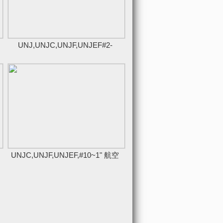
UNJ,UNJC,UNJF,UNJEF#2-
56~5/8"，深孔&盲孔專用
UNJC,UNJF,UNJEF,#10~1" 航空
航天螺紋_高速鋼含鈷_螺旋絲攻(牙
攻)