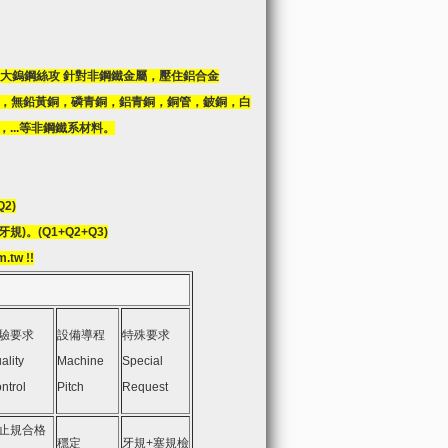
加大鎢鋼絲攻 針對非鋼鐵金屬，壓住鋁合金
FC,黃銅，青銅，無鉛黃銅，磷青銅，鋁青銅，銅管，鈹銅，白
...等非鋼鐵系材料。
2)
。(Q1+Q2+Q3)
w !!
驗要求
設備導程
特殊要求
ality
Machine
Special
ntrol
Pitch
Request
止規合格
穩定
牙規+塞規檢