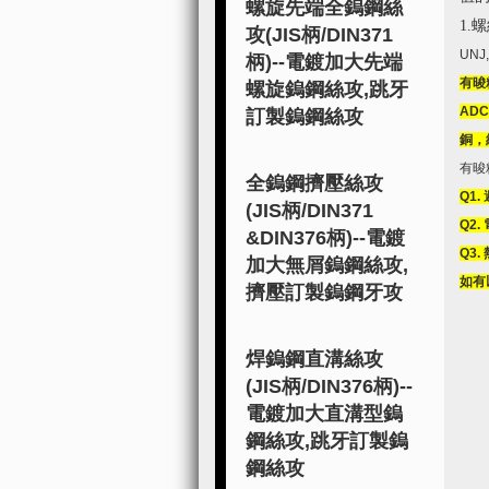
螺旋先端全鎢鋼絲
1.
攻(JIS柄/DIN371
UNJ
柄)--電鍍加大先端
有晙
螺旋鎢鋼絲攻,跳牙
ADC
訂製鎢鋼絲攻
銅，
有晙
全鎢鋼擠壓絲攻
Q1
(JIS柄/DIN371
Q2
&DIN376柄)--電鍍
Q3
加大無屑鎢鋼絲攻,
如有
擠壓訂製鎢鋼牙攻
焊鎢鋼直溝絲攻
(JIS柄/DIN376柄)--
電鍍加大直溝型鎢
鋼絲攻,跳牙訂製鎢
鋼絲攻