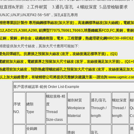
螺紋直徑&牙距 2.工件材質 3.通孔/盲孔 4.螺紋深度 5.品管檢驗要求
,UNJC,UNJF,UNJEF#2-56~5/8"，深孔&盲孔專用
精密專業設計製作 專用鎢鋼標準絲攻(加大牙攻)，高速鋼標準絲攻(加大絲錐)，電鍍
12,ADC15,A380,A290, 鋁擠型T7075,T6061,T6063,球墨鑄鐵系FCD,
紅銅，紫銅，鋅合金，碳纖維樹脂，電木，工程塑膠，熱處理硬化鋼HRC30~HRC62，
精密提供加大尺寸絲攻，其加大尺寸應用可能如下:
. 避免回彈縮孔、抗磨損之預留加大絲攻 (攻牙，攻絲後滿足標準牙規) 。(Q1)
. 電鍍前加大絲攻，電鍍膜厚之預留加大尺寸絲攻 (攻牙，攻絲後滿足加大牙規) 。(Q1+Q
. 熱處理前加大絲攻，預防熱處理螺紋縮孔之預留加大尺寸絲攻 (攻牙，攻絲後滿足加大牙規)
以上加大絲錐需求，有晙精密公司將提供完整解決建議方案~~請洽詢 www.ugmic.com.t
客戶需求確認單-範例 Order List-Example
螺紋規格-精
被削材質
通孔/盲孔
螺紋深度
檢
序號
總類
度
Workpiece
Through /
Thread /
Qu
NO.
Type
Thread
Material
length
length
Co
Size-class
全鎢鋼
通
青銅
盲孔