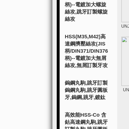
柄)--電鍍加大螺旋
絲攻,跳牙訂製螺旋
絲攻
UNJ
40
HSS(M35,M42)高
速鋼擠壓絲攻(JIS
柄/DIN371/DIN376
柄)--電鍍加大無屑
絲攻,無屑訂製牙攻
鎢鋼丸駒,跳牙訂製
鎢鋼丸駒,跳牙圓板
U
牙,鎢鋼,跳牙,鍍鈦
#4
高效能HSS-Co 含
鈷高速鋼丸駒,跳牙