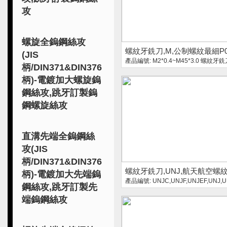
攻
螺旋全鎢鋼絲攻
(JIS
柄/DIN371&DIN376
柄)-電鍍加大螺旋鎢
鋼絲攻,跳牙訂製鎢
鋼螺旋絲攻
直溝先端全鎢鋼絲
攻(JIS
柄/DIN371&DIN376
柄)-電鍍加大先端鎢
鋼絲攻,跳牙訂製先
端鎢鋼絲攻