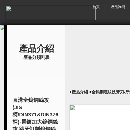
首頁
|
產品詢問
產品介紹
產品分類列表
+
產品介紹
>
全鎢鋼螺紋銑牙刀-牙
直溝全鎢鋼絲攻
(JIS
柄/DIN371&DIN376
柄)-電鍍加大鎢鋼絲
攻,跳牙訂製鎢鋼絲