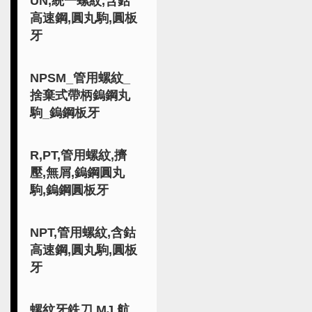
UN,統一螺紋,含鈷
高速鋼,圓丸駒,圓板
牙
NPSM_管用螺紋_
捨棄式帶柄鎢鋼丸
駒_鎢鋼板牙
R,PT,管用螺紋,擠
壓,無屑,鎢鋼圓丸
駒,鎢鋼圓板牙
NPT,管用螺紋,含鈷
高速鋼,圓丸駒,圓板
牙
螺紋牙銑刀,MJ,航