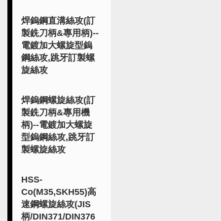
焊鎢鋼直溝絲攻(訂
製銑刀柄&專用柄)--
電鍍加大螺旋型鎢
鋼絲攻,跳牙訂製螺
旋絲攻
焊鎢鋼螺旋絲攻(訂
製銑刀柄&專用機
柄)--電鍍加大螺旋
型鎢鋼絲攻,跳牙訂
製螺旋絲攻
HSS-
Co(M35,SKH55)高
速鋼螺旋絲攻(JIS
柄/DIN371/DIN376