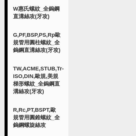
W惠氏螺紋_全鎢鋼
直溝絲攻(牙攻)
G,PF,BSP,PS,Rp歐
規管用圓柱螺紋_全
鎢鋼直溝絲攻(牙攻)
TW,ACME,STUB,Tr-
ISO,DIN,歐規,美規
梯形螺紋_全鎢鋼直
溝絲攻(牙攻)
R,Rc,PT,BSPT,歐
規管用圓錐螺紋_全
鎢鋼螺旋絲攻